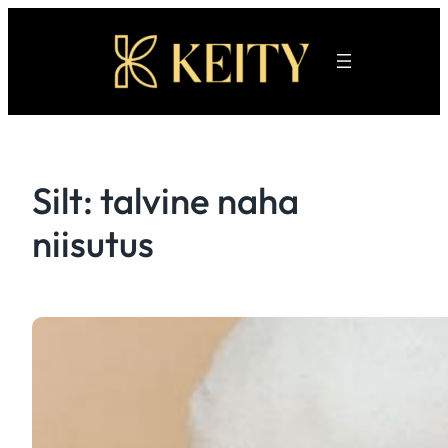
Liigu
sisu
juurde
Silt:
talvine naha
niisutus