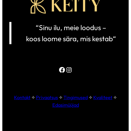
“
Sinu ilu, meie loodus –
koos loome sära, mis kestab
“
Facebook
Instagram
Kontakt
✧
Privaatsus
✧
Tingimused
✧
Kvaliteet
✧
Edasimüüjad