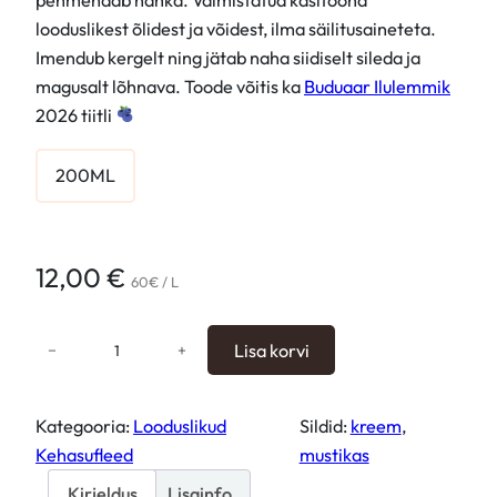
looduslikest õlidest ja võidest, ilma säilitusaineteta.
Imendub kergelt ning jätab naha siidiselt sileda ja
magusalt lõhnava. Toode võitis ka
Buduaar Ilulemmik
2026 tiitli
12,00
€
60€ / L
M
−
+
Lisa korvi
u
s
t
Kategooria:
Looduslikud
Sildid:
kreem
, 
i
Kehasufleed
mustikas
k
Kirjeldus
Lisainfo