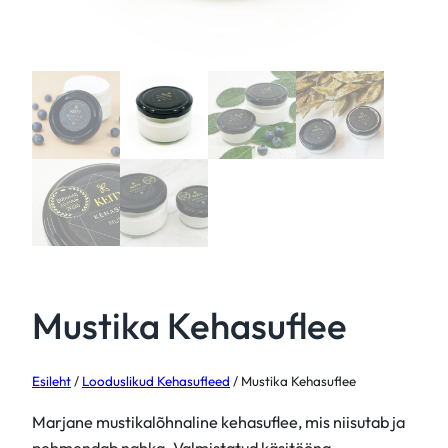
Mustika Kehasuflee
Esileht
/
Looduslikud Kehasufleed
/ Mustika Kehasuflee
Marjane mustikalõhnaline kehasuflee, mis niisutab ja
pehmendab nahka. Valmistatud käsitööna