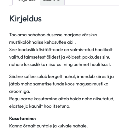
a
K
Kirjeldus
e
h
a
Too oma nahahooldusesse marjane värskus
s
mustikalõhnalise kehasuflee abil.
u
See looduslik käsitöötoode on valmistatud hoolikalt
f
valitud taimsetest õlidest ja võidest, pakkudes sinu
l
nahale luksuslikku niisutust ning pehmet hoolitsust.
e
Siidine suflee sulab kergelt nahal, imendub kiiresti ja
e
jätab maha sametise tunde koos magusa mustika
k
aroomiga.
o
Regulaarne kasutamine aitab hoida naha niisutatud,
g
elastse ja kaunilt hoolitsetuna.
u
s
Kasutamine:
Kanna õrnalt puhtale ja kuivale nahale.