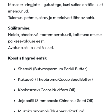
Masseeri ringjate liigutustega, kuni suflee on täielikult
imendunud.
Tulemus: pehme, särav ja meeldivalt lõhnav nahk.
Säilitamine:
Hoida jahedas või toatemperatuuril, kaitstuna otsese
päikesevalguse eest.
Avatuna säilib kuni 6 kuud.
Koostis (Ingredients):
Sheavõi (Butyrospermum Parkii Butter)
Kakaovõi (Theobroma Cacao Seed Butter)
Kookosrasv (Cocos Nucifera Oil)
Jojobaõli (Simmondsia Chinensis Seed Oil)
Mustika aroomõli (Blueberry Parfum)